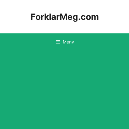
Hopp
til
ForklarMeg.com
innhold
Meny