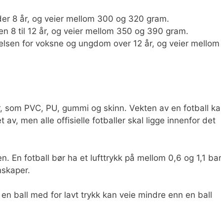
der 8 år, og veier mellom 300 og 320 gram.
ren 8 til 12 år, og veier mellom 350 og 390 gram.
relsen for voksne og ungdom over 12 år, og veier mellom
ler, som PVC, PU, gummi og skinn. Vekten av en fotball k
 av, men alle offisielle fotballer skal ligge innenfor det
n. En fotball bør ha et lufttrykk på mellom 0,6 og 1,1 ba
enskaper.
og en ball med for lavt trykk kan veie mindre enn en ball