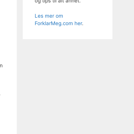
og tips til alt annet.
Les mer om
ForklarMeg.com her
.
an
r