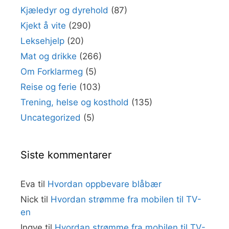
Kjæledyr og dyrehold
(87)
Kjekt å vite
(290)
Leksehjelp
(20)
Mat og drikke
(266)
Om Forklarmeg
(5)
Reise og ferie
(103)
Trening, helse og kosthold
(135)
Uncategorized
(5)
Siste kommentarer
Eva
til
Hvordan oppbevare blåbær
Nick
til
Hvordan strømme fra mobilen til TV-
en
Ingve
til
Hvordan strømme fra mobilen til TV-