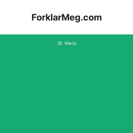
Hopp
til
ForklarMeg.com
innhold
Meny