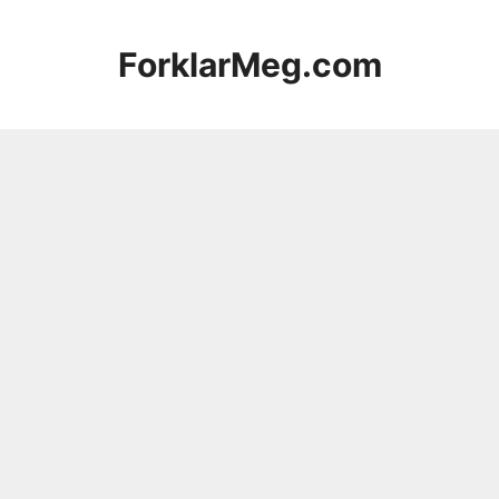
Hopp
til
ForklarMeg.com
innhold