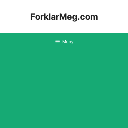
Hopp
til
ForklarMeg.com
innhold
Meny