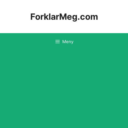
Hopp
til
ForklarMeg.com
innhold
Meny