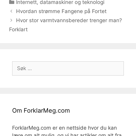
Kategorier
Internett, datamaskiner og teknologi
Hvordan strømme Fangene på Fortet
Hvor stor varmtvannsbereder trenger man?
Forklart
Søk
etter:
Om ForklarMeg.com
ForklarMeg.com er en nettside hvor du kan
lære om alt mulig, og vi har artikler om alt fra