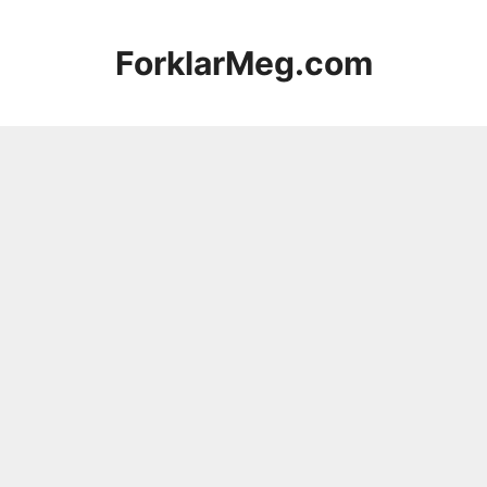
Hopp
til
ForklarMeg.com
innhold