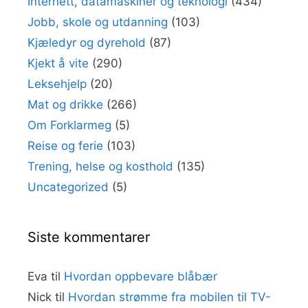
Internett, datamaskiner og teknologi
(434)
Jobb, skole og utdanning
(103)
Kjæledyr og dyrehold
(87)
Kjekt å vite
(290)
Leksehjelp
(20)
Mat og drikke
(266)
Om Forklarmeg
(5)
Reise og ferie
(103)
Trening, helse og kosthold
(135)
Uncategorized
(5)
Siste kommentarer
Eva
til
Hvordan oppbevare blåbær
Nick
til
Hvordan strømme fra mobilen til TV-