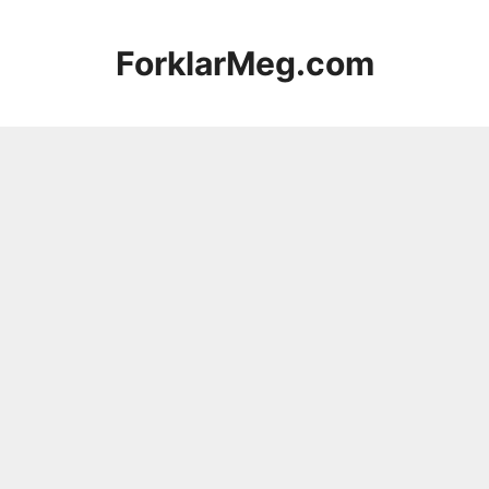
Hopp
til
ForklarMeg.com
innhold