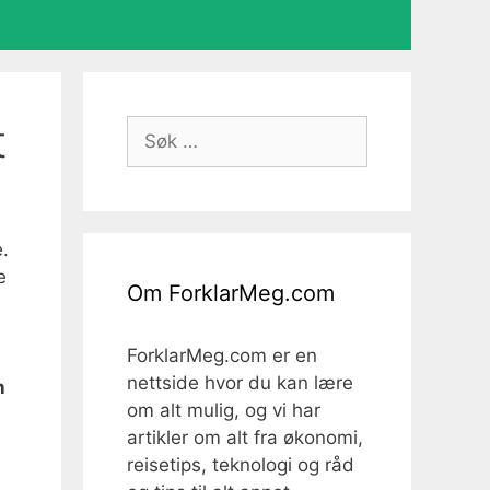
t
Søk
etter:
e.
e
Om ForklarMeg.com
ForklarMeg.com er en
nettside hvor du kan lære
n
om alt mulig, og vi har
artikler om alt fra økonomi,
reisetips, teknologi og råd