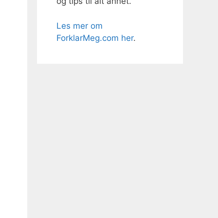
og tips til alt annet.
Les mer om
ForklarMeg.com her
.