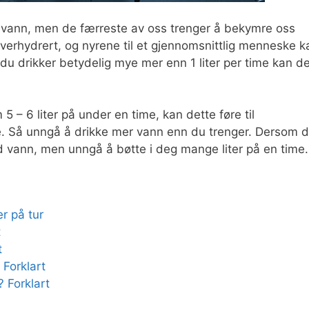
ye vann, men de færreste av oss trenger å bekymre oss
r overhydrert, og nyrene til et gjennomsnittlig menneske k
is du drikker betydelig mye mer enn 1 liter per time kan d
– 6 liter på under en time, kan dette føre til
e. Så unngå å drikke mer vann enn du trenger. Dersom 
ed vann, men unngå å bøtte i deg mange liter på en time.
r på tur
t
t
 Forklart
 Forklart