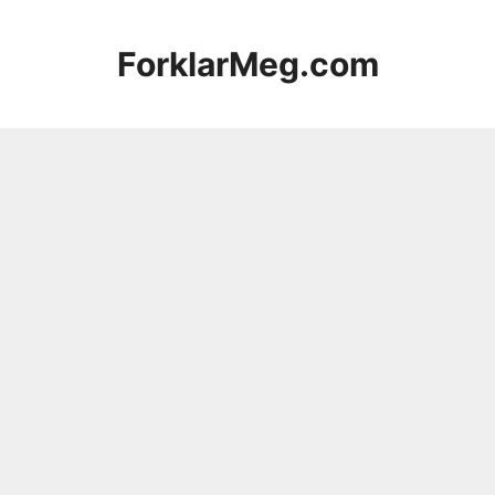
Hopp
til
ForklarMeg.com
innhold