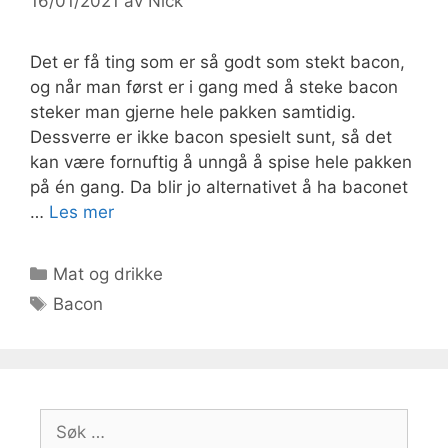
16/01/2021
av
Nick
Det er få ting som er så godt som stekt bacon,
og når man først er i gang med å steke bacon
steker man gjerne hele pakken samtidig.
Dessverre er ikke bacon spesielt sunt, så det
kan være fornuftig å unngå å spise hele pakken
på én gang. Da blir jo alternativet å ha baconet
…
Les mer
Kategorier
Mat og drikke
Stikkord
Bacon
Søk
etter: