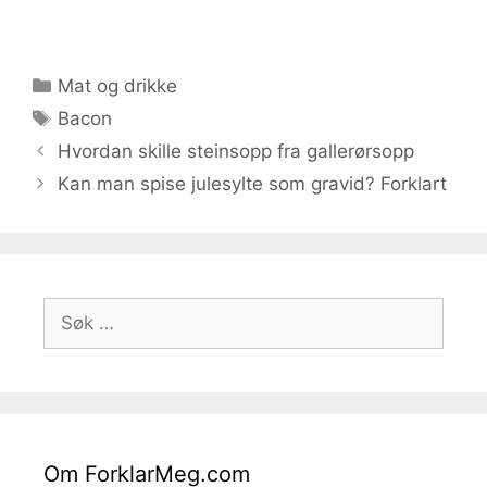
Kategorier
Mat og drikke
Stikkord
Bacon
Hvordan skille steinsopp fra gallerørsopp
Kan man spise julesylte som gravid? Forklart
Søk
etter:
Om ForklarMeg.com