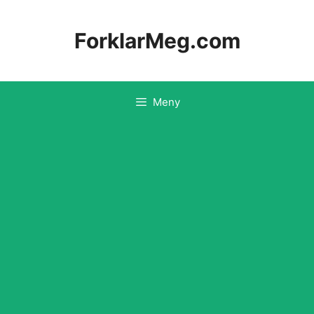
Hopp
til
ForklarMeg.com
innhold
Meny