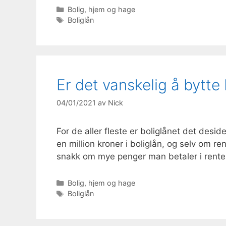
Kategorier
Bolig, hjem og hage
Stikkord
Boliglån
Er det vanskelig å bytte 
04/01/2021
av
Nick
For de aller fleste er boliglånet det desi
en million kroner i boliglån, og selv om re
snakk om mye penger man betaler i rent
Kategorier
Bolig, hjem og hage
Stikkord
Boliglån