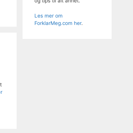
og tips til alt annet.
Les mer om
ForklarMeg.com her
.
t
r