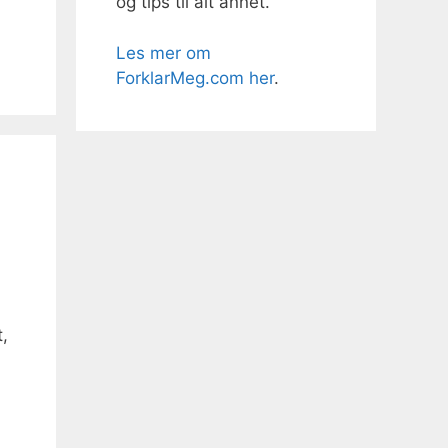
og tips til alt annet.
Les mer om
ForklarMeg.com her
.
!
,