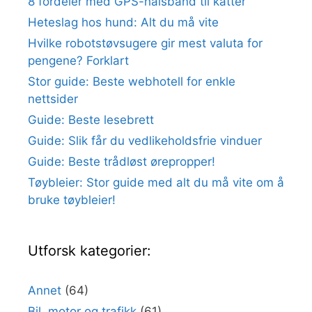
8 fordeler med GPS-halsbånd til katter
Heteslag hos hund: Alt du må vite
Hvilke robotstøvsugere gir mest valuta for
pengene? Forklart
Stor guide: Beste webhotell for enkle
nettsider
Guide: Beste lesebrett
Guide: Slik får du vedlikeholdsfrie vinduer
Guide: Beste trådløst ørepropper!
Tøybleier: Stor guide med alt du må vite om å
bruke tøybleier!
Utforsk kategorier:
Annet
(64)
Bil, motor og trafikk
(61)