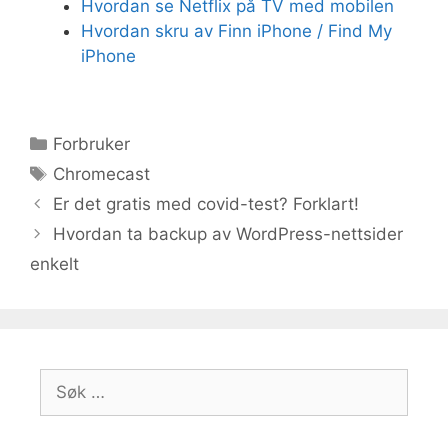
Hvordan se Netflix på TV med mobilen
Hvordan skru av Finn iPhone / Find My
iPhone
Kategorier
Forbruker
Stikkord
Chromecast
Er det gratis med covid-test? Forklart!
Hvordan ta backup av WordPress-nettsider
enkelt
Søk
etter: