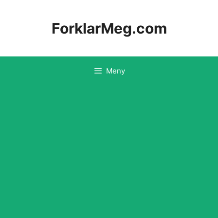
Hopp
til
ForklarMeg.com
innhold
Meny