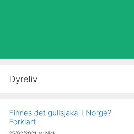
Dyreliv
Finnes det gullsjakal i Norge?
Forklart
25/02/2021
av
Nick