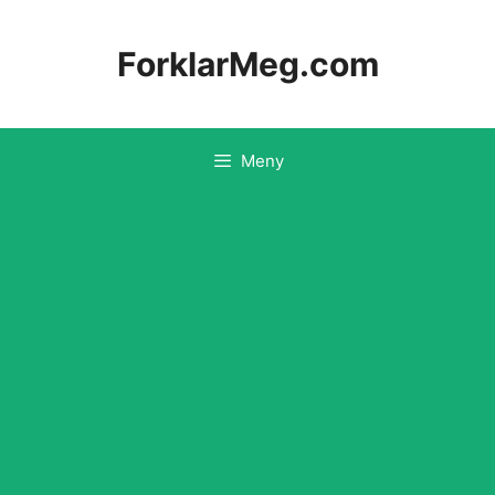
Hopp
til
ForklarMeg.com
innhold
Meny