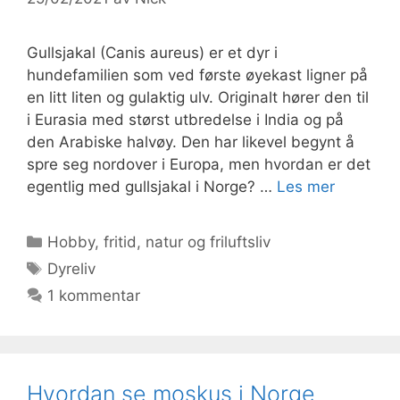
Gullsjakal (Canis aureus) er et dyr i
hundefamilien som ved første øyekast ligner på
en litt liten og gulaktig ulv. Originalt hører den til
i Eurasia med størst utbredelse i India og på
den Arabiske halvøy. Den har likevel begynt å
spre seg nordover i Europa, men hvordan er det
egentlig med gullsjakal i Norge? …
Les mer
Kategorier
Hobby, fritid, natur og friluftsliv
Stikkord
Dyreliv
1 kommentar
Hvordan se moskus i Norge