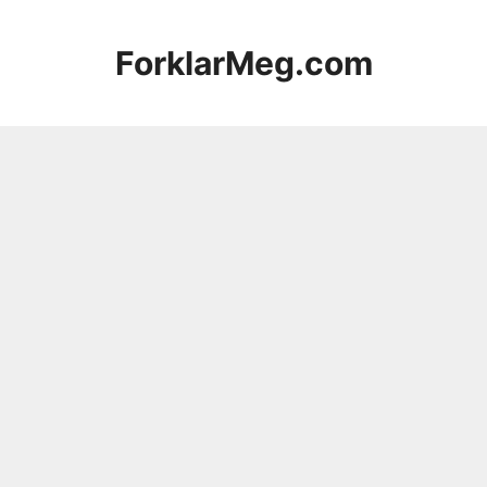
Hopp
til
ForklarMeg.com
innhold