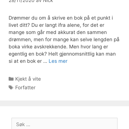
28/11/2020
av
Nick
Drømmer du om å skrive en bok på et punkt i
livet ditt? Du er langt ifra alene, for det er
mange som går med akkurat den sammen
drømmen, men for mange kan selve lengden på
boka virke avskrekkende. Men hvor lang er
egentlig en bok? Helt gjennomsnittlig kan man
si at en bok er …
Les mer
Kategorier
Kjekt å vite
Stikkord
Forfatter
Søk
etter: