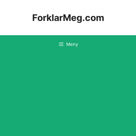
Hopp
til
ForklarMeg.com
innhold
Meny