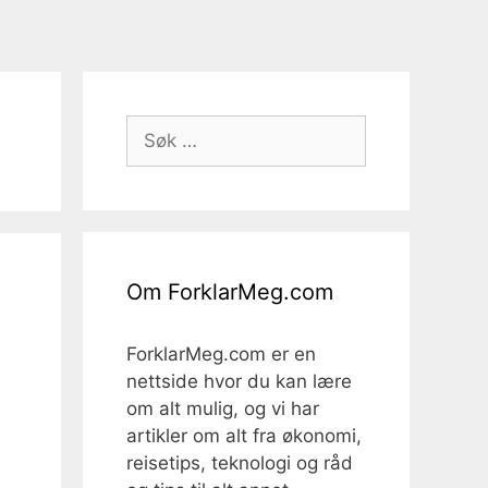
Søk
etter:
Om ForklarMeg.com
ForklarMeg.com er en
nettside hvor du kan lære
om alt mulig, og vi har
artikler om alt fra økonomi,
reisetips, teknologi og råd