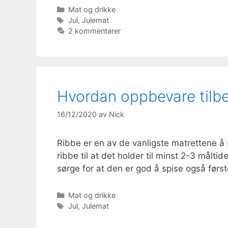
Kategorier
Mat og drikke
Stikkord
Jul
,
Julemat
2 kommentarer
Hvordan oppbevare tilbe
16/12/2020
av
Nick
Ribbe er en av de vanligste matrettene å
ribbe til at det holder til minst 2-3 måltide
sørge for at den er god å spise også først
Kategorier
Mat og drikke
Stikkord
Jul
,
Julemat