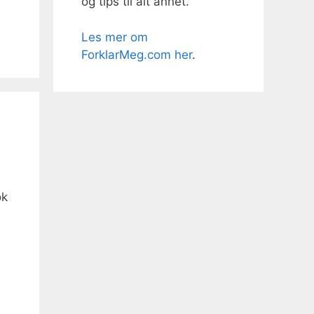
og tips til alt annet.
Les mer om
ForklarMeg.com her
.
ok