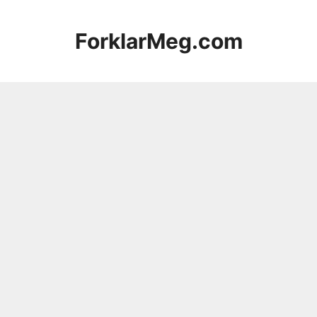
Hopp
til
ForklarMeg.com
innhold