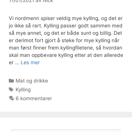
11/01/2021
av
Nick
Vi nordmenn spiser veldig mye kylling, og det er
jo ikke så rart. Kylling passer godt sammen med
så mye annet, og det er både sunt og billig. Det
er derimot fort gjort å steke for mye kylling når
man først finner frem kyllingfiletene, så hvordan
skal man oppbevare kylling etter at den allerede
er …
Les mer
Kategorier
Mat og drikke
Stikkord
Kylling
6 kommentarer