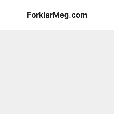
Hopp
til
ForklarMeg.com
innhold