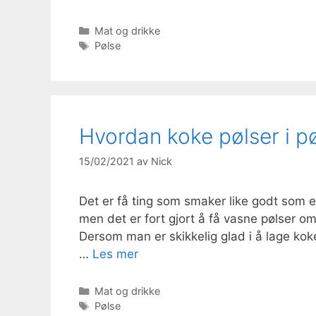
Kategorier
Mat og drikke
Stikkord
Pølse
Hvordan koke pølser i p
15/02/2021
av
Nick
Det er få ting som smaker like godt som 
men det er fort gjort å få vasne pølser 
Dersom man er skikkelig glad i å lage ko
…
Les mer
Kategorier
Mat og drikke
Stikkord
Pølse