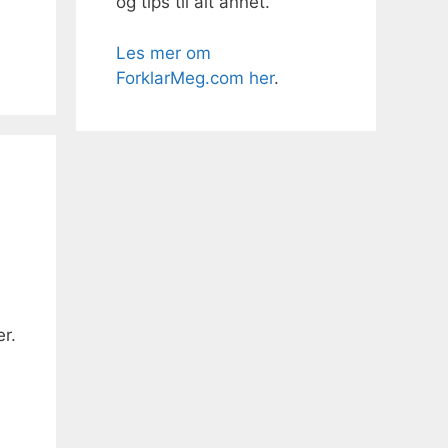
og tips til alt annet.
Les mer om
ForklarMeg.com her
.
r.