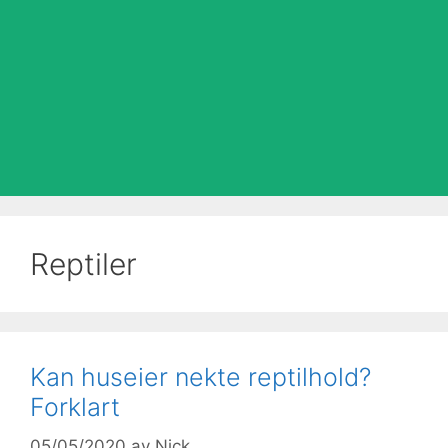
Reptiler
Kan huseier nekte reptilhold?
Forklart
05/05/2020
av
Nick