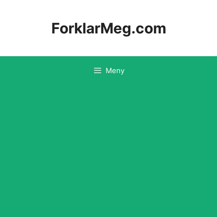
Hopp
til
ForklarMeg.com
innhold
Meny