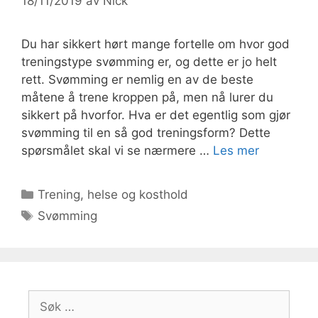
18/11/2019
av
Nick
Du har sikkert hørt mange fortelle om hvor god
treningstype svømming er, og dette er jo helt
rett. Svømming er nemlig en av de beste
måtene å trene kroppen på, men nå lurer du
sikkert på hvorfor. Hva er det egentlig som gjør
svømming til en så god treningsform? Dette
spørsmålet skal vi se nærmere …
Les mer
Kategorier
Trening, helse og kosthold
Stikkord
Svømming
Søk
etter: