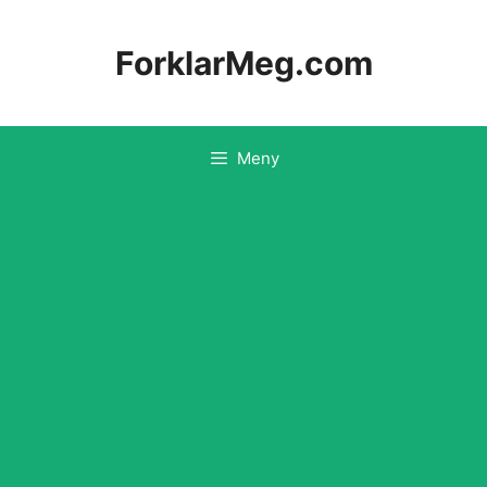
Hopp
til
ForklarMeg.com
innhold
Meny