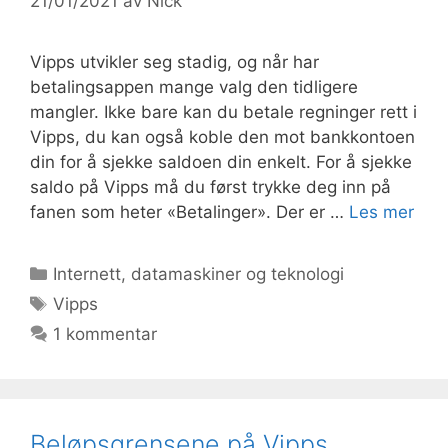
21/01/2021
av
Nick
Vipps utvikler seg stadig, og når har
betalingsappen mange valg den tidligere
mangler. Ikke bare kan du betale regninger rett i
Vipps, du kan også koble den mot bankkontoen
din for å sjekke saldoen din enkelt. For å sjekke
saldo på Vipps må du først trykke deg inn på
fanen som heter «Betalinger». Der er …
Les mer
Kategorier
Internett, datamaskiner og teknologi
Stikkord
Vipps
1 kommentar
Beløpsgrensene på Vipps