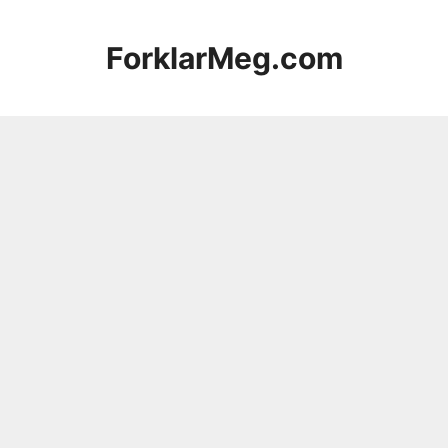
Hopp
til
ForklarMeg.com
innhold