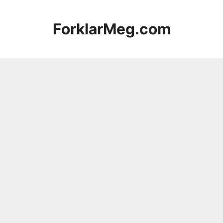
Hopp
til
ForklarMeg.com
innhold