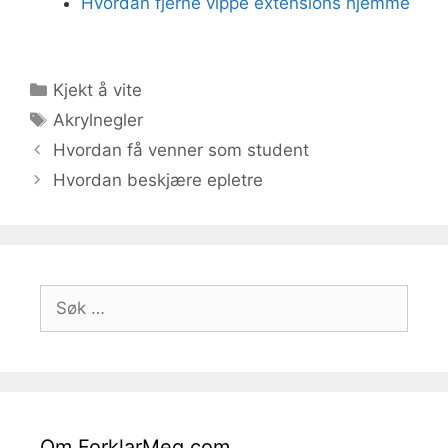
Hvordan fjerne vippe extensions hjemme
Kategorier
Kjekt å vite
Stikkord
Akrylnegler
Hvordan få venner som student
Hvordan beskjære epletre
Søk
etter:
Om ForklarMeg.com