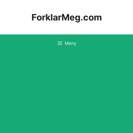
Hopp
til
ForklarMeg.com
innhold
Meny