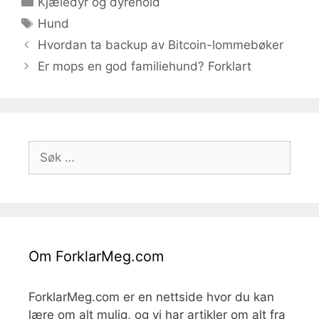
Kjæledyr og dyrehold
Stikkord
Hund
Hvordan ta backup av Bitcoin-lommebøker
Er mops en god familiehund? Forklart
Søk
etter:
Om ForklarMeg.com
ForklarMeg.com er en nettside hvor du kan
lære om alt mulig, og vi har artikler om alt fra