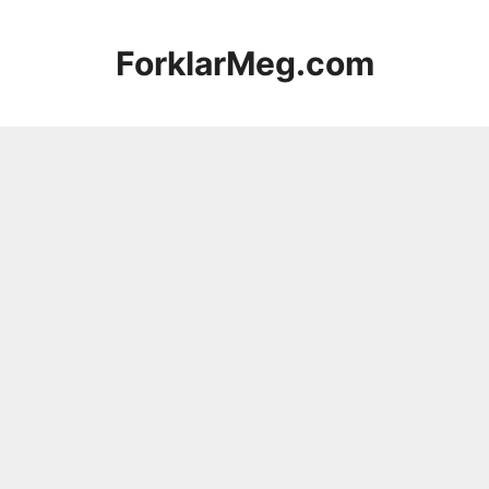
Hopp
til
ForklarMeg.com
innhold