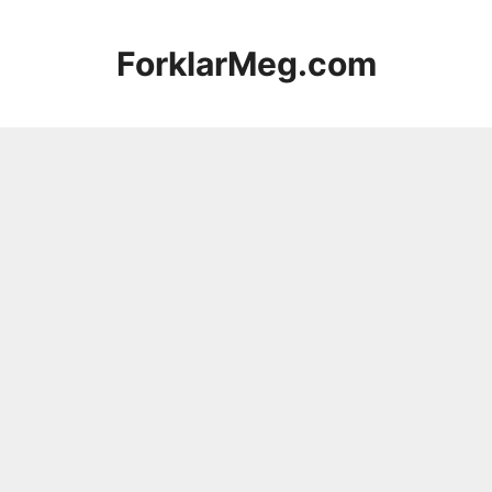
Hopp
til
ForklarMeg.com
innhold