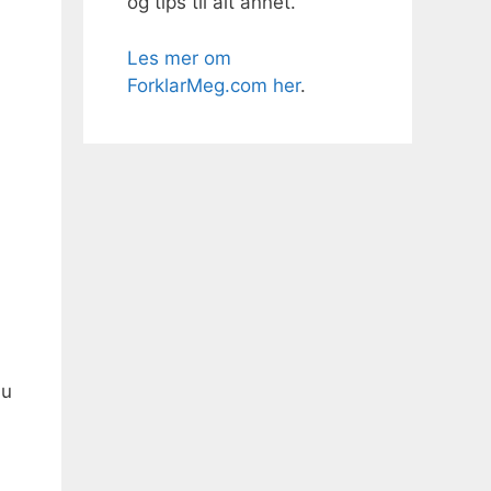
og tips til alt annet.
Les mer om
ForklarMeg.com her
.
du