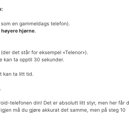
u:
t som en gammeldags telefon).
i høyere hjørne
.
(der det står for eksempel «Telenor»).
te kan ta opptil 30 sekunder.
kan ta litt tid.
.
d-telefonen din! Det er absolutt litt styr, men her får 
mer igjen må du gjøre akkurat det samme, men på steg 10