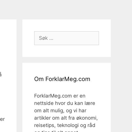
Søk
etter:
å
Om ForklarMeg.com
ForklarMeg.com er en
nettside hvor du kan lære
om alt mulig, og vi har
artikler om alt fra økonomi,
er
reisetips, teknologi og råd