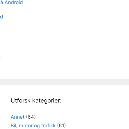
på Android
id
r
Utforsk kategorier:
Annet
(64)
Bil, motor og trafikk
(61)