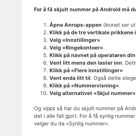
For å få skjult nummer på Android må d
Åpne Anrops-appen
(ikonet ser u
Klikk på de tre vertikale prikkene 
Velg «Innstillinger»
Velg «Ringekontoer»
.
Klikk på navnet på operatøren din
Vent litt mens den laster inn
. Det
Klikk på «Flere innstillinger»
Vent enda litt til
. Også dette steget 
Klikk på «Nummervisning»
.
Velg alternativet «Skjul nummer»
Og vipps så har du skjult nummer på Androi
det i alle fall gjort. For å få synlig num
velger du da «Synlig nummer».