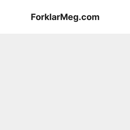
Hopp
til
ForklarMeg.com
innhold