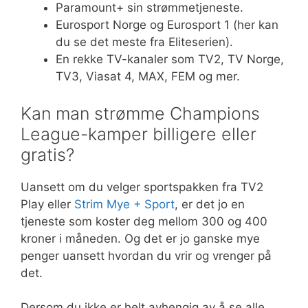
Paramount+ sin strømmetjeneste.
Eurosport Norge og Eurosport 1 (her kan
du se det meste fra Eliteserien).
En rekke TV-kanaler som TV2, TV Norge,
TV3, Viasat 4, MAX, FEM og mer.
Kan man strømme Champions
League-kamper billigere eller
gratis?
Uansett om du velger sportspakken fra TV2
Play eller
Strim Mye + Sport
, er det jo en
tjeneste som koster deg mellom 300 og 400
kroner i måneden. Og det er jo ganske mye
penger uansett hvordan du vrir og vrenger på
det.
Dersom du ikke er helt avhengig av å se alle