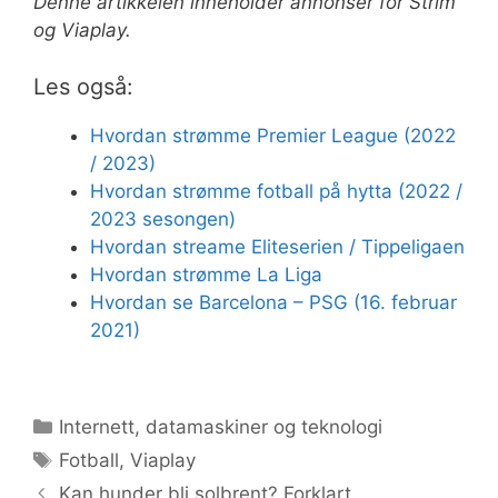
Denne artikkelen inneholder annonser for Strim
og Viaplay.
Les også:
Hvordan strømme Premier League (2022
/ 2023)
Hvordan strømme fotball på hytta (2022 /
2023 sesongen)
Hvordan streame Eliteserien / Tippeligaen
Hvordan strømme La Liga
Hvordan se Barcelona – PSG (16. februar
2021)
Kategorier
Internett, datamaskiner og teknologi
Stikkord
Fotball
,
Viaplay
Kan hunder bli solbrent? Forklart