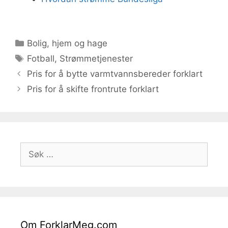
Kategorier
Bolig, hjem og hage
Stikkord
Fotball
,
Strømmetjenester
Pris for å bytte varmtvannsbereder forklart
Pris for å skifte frontrute forklart
Søk
etter:
Om ForklarMeg.com