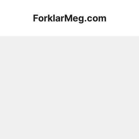
Hopp
til
ForklarMeg.com
innhold