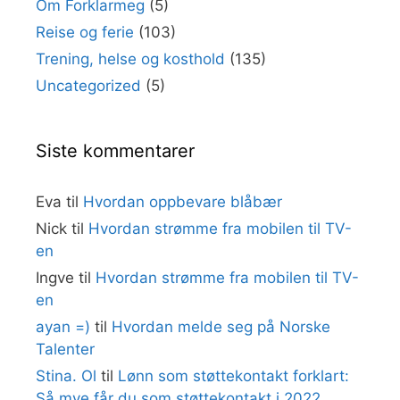
Om Forklarmeg
(5)
Reise og ferie
(103)
Trening, helse og kosthold
(135)
Uncategorized
(5)
Siste kommentarer
Eva
til
Hvordan oppbevare blåbær
Nick
til
Hvordan strømme fra mobilen til TV-
en
Ingve
til
Hvordan strømme fra mobilen til TV-
en
ayan =)
til
Hvordan melde seg på Norske
Talenter
Stina. Ol
til
Lønn som støttekontakt forklart:
Så mye får du som støttekontakt i 2022