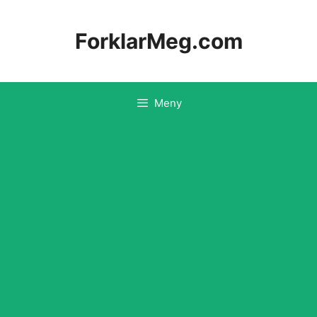
Hopp
til
ForklarMeg.com
innhold
Meny