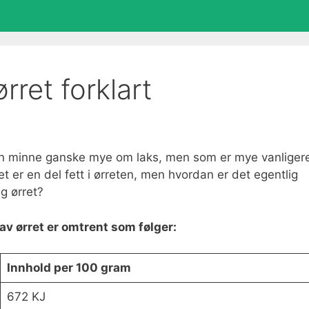
rret forklart
an minne ganske mye om laks, men som er mye vanliger
et er en del fett i ørreten, men hvordan er det egentlig
g ørret?
av ørret er omtrent som følger:
Innhold per 100 gram
672 KJ