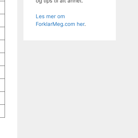
og tips til alt annet.
Les mer om
ForklarMeg.com her
.