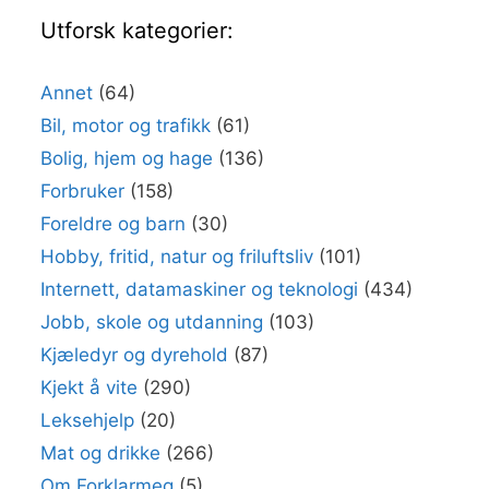
Utforsk kategorier:
Annet
(64)
Bil, motor og trafikk
(61)
Bolig, hjem og hage
(136)
Forbruker
(158)
Foreldre og barn
(30)
Hobby, fritid, natur og friluftsliv
(101)
Internett, datamaskiner og teknologi
(434)
Jobb, skole og utdanning
(103)
Kjæledyr og dyrehold
(87)
Kjekt å vite
(290)
Leksehjelp
(20)
Mat og drikke
(266)
Om Forklarmeg
(5)