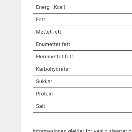
Energi (Kcal)
Fett
Mettet fett
Enumettet fett
Flerumettet fett
Karbohydrater
Sukker
Protein
Salt
Informasjonen gjelder for vanlig sjøørret o