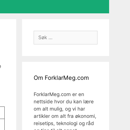
Søk
etter:
e
Om ForklarMeg.com
ForklarMeg.com er en
nettside hvor du kan lære
om alt mulig, og vi har
artikler om alt fra økonomi,
reisetips, teknologi og råd