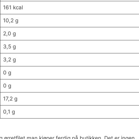
161 kcal
10,2 g
2,0 g
3,5 g
3,2 g
0 g
0 g
17,2 g
0,1 g
g ørretfilet man kjøper ferdig på butikken. Det er ingen