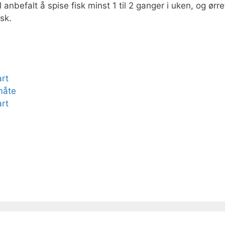
 anbefalt å spise fisk minst 1 til 2 ganger i uken, og ørre
isk.
art
måte
art