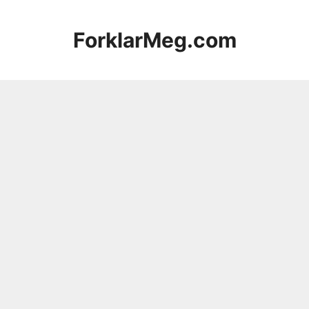
Hopp
til
ForklarMeg.com
innhold