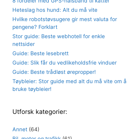
8 fordeler med GPS-halsbånd til katter
Heteslag hos hund: Alt du må vite
Hvilke robotstøvsugere gir mest valuta for
pengene? Forklart
Stor guide: Beste webhotell for enkle
nettsider
Guide: Beste lesebrett
Guide: Slik får du vedlikeholdsfrie vinduer
Guide: Beste trådløst ørepropper!
Tøybleier: Stor guide med alt du må vite om å
bruke tøybleier!
Utforsk kategorier:
Annet
(64)
Bil, motor og trafikk
(61)