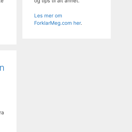
og tips til alt annet.
te
Les mer om
ForklarMeg.com her
.
in
ra