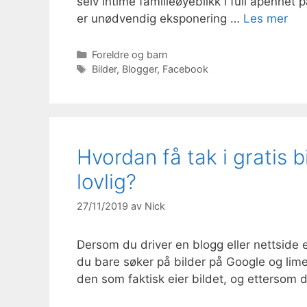
selv intime familieøyeblikk i full åpenhe
er unødvendig eksponering …
Les mer
Kategorier
Foreldre og barn
Stikkord
Bilder
,
Blogger
,
Facebook
Hvordan få tak i gratis bi
lovlig?
27/11/2019
av
Nick
Dersom du driver en blogg eller nettside e
du bare søker på bilder på Google og limer
den som faktisk eier bildet, og ettersom 