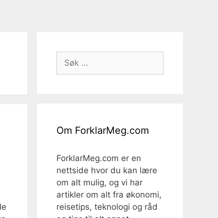
Søk
etter:
Om ForklarMeg.com
ForklarMeg.com er en
nettside hvor du kan lære
om alt mulig, og vi har
artikler om alt fra økonomi,
reisetips, teknologi og råd
le