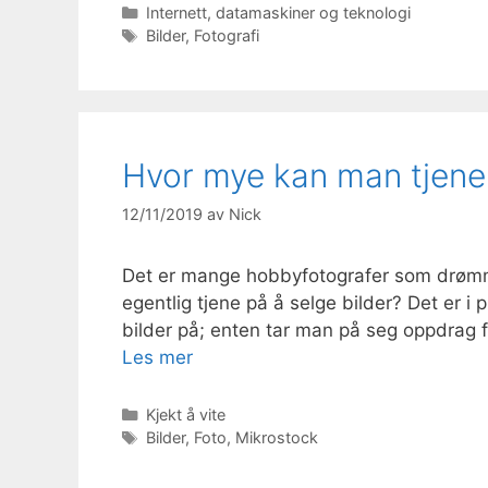
Kategorier
Internett, datamaskiner og teknologi
Stikkord
Bilder
,
Fotografi
Hvor mye kan man tjene 
12/11/2019
av
Nick
Det er mange hobbyfotografer som drømme
egentlig tjene på å selge bilder? Det er i 
bilder på; enten tar man på seg oppdrag f
Les mer
Kategorier
Kjekt å vite
Stikkord
Bilder
,
Foto
,
Mikrostock