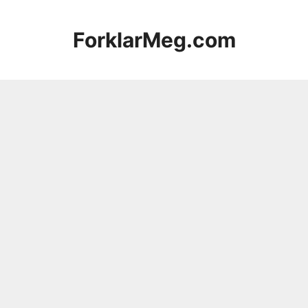
Hopp
til
ForklarMeg.com
innhold