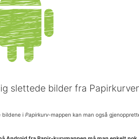
ig slettede bilder fra Papirkurve
 bildene i
Papirkurv
-mappen kan man også gjenopprett
er på Android fra Papir-kurvmappen må man enkelt nok