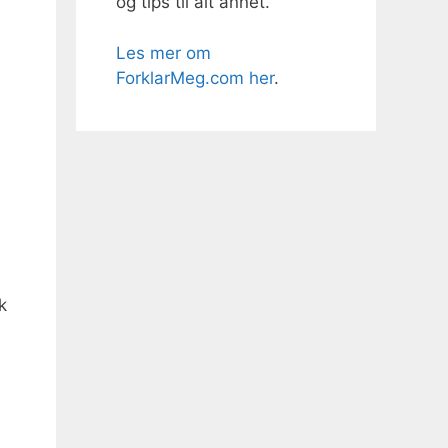
og tips til alt annet.
Les mer om
ForklarMeg.com her
.
k