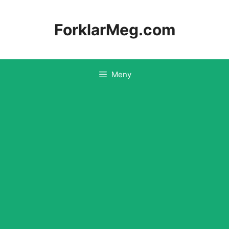
Hopp
til
ForklarMeg.com
innhold
Meny