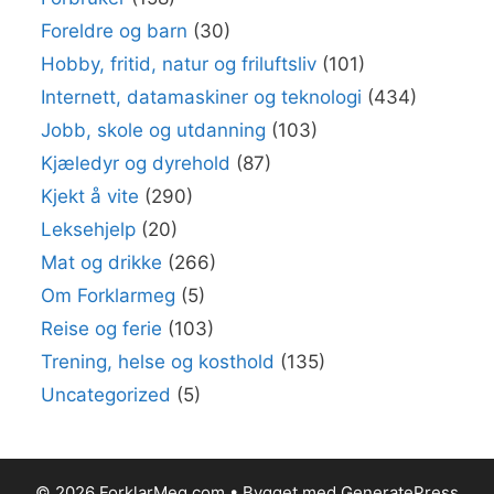
Foreldre og barn
(30)
Hobby, fritid, natur og friluftsliv
(101)
Internett, datamaskiner og teknologi
(434)
Jobb, skole og utdanning
(103)
Kjæledyr og dyrehold
(87)
Kjekt å vite
(290)
Leksehjelp
(20)
Mat og drikke
(266)
Om Forklarmeg
(5)
Reise og ferie
(103)
Trening, helse og kosthold
(135)
Uncategorized
(5)
© 2026 ForklarMeg.com
• Bygget med
GeneratePress