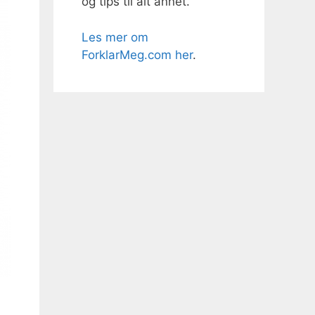
og tips til alt annet.
Les mer om
ForklarMeg.com her
.