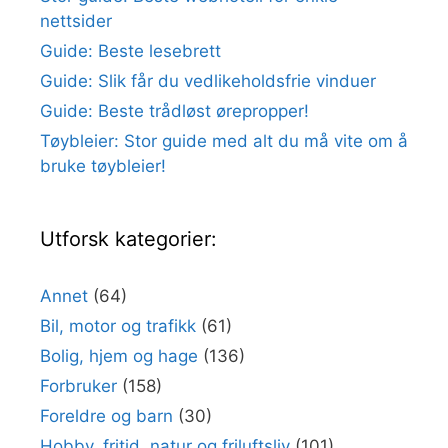
nettsider
Guide: Beste lesebrett
Guide: Slik får du vedlikeholdsfrie vinduer
Guide: Beste trådløst ørepropper!
Tøybleier: Stor guide med alt du må vite om å
bruke tøybleier!
Utforsk kategorier:
Annet
(64)
Bil, motor og trafikk
(61)
Bolig, hjem og hage
(136)
Forbruker
(158)
Foreldre og barn
(30)
Hobby, fritid, natur og friluftsliv
(101)