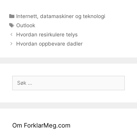
Kategorier
Internett, datamaskiner og teknologi
Stikkord
Outlook
Hvordan resirkulere telys
Hvordan oppbevare dadler
Søk
etter:
Om ForklarMeg.com