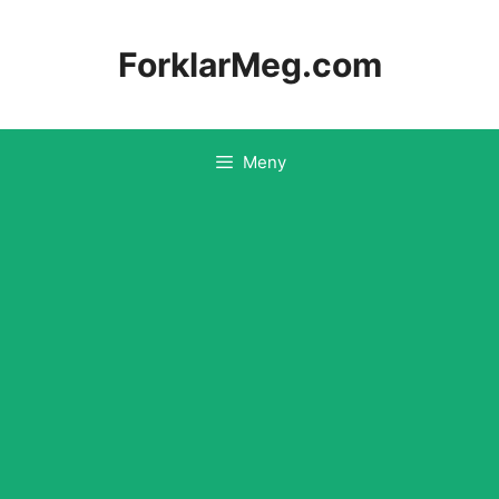
Hopp
til
ForklarMeg.com
innhold
Meny