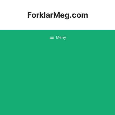
Hopp
til
ForklarMeg.com
innhold
Meny