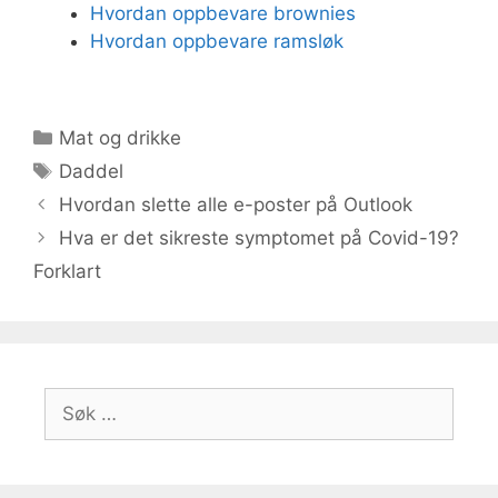
Hvordan oppbevare brownies
Hvordan oppbevare ramsløk
Kategorier
Mat og drikke
Stikkord
Daddel
Hvordan slette alle e-poster på Outlook
Hva er det sikreste symptomet på Covid-19?
Forklart
Søk
etter: