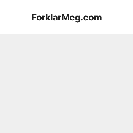
Hopp
til
ForklarMeg.com
innhold