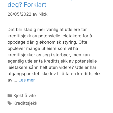
deg? Forklart
28/05/2022
av
Nick
Det blir stadig mer vanlig at utleiere tar
kredittsjekk av potensielle leietakere for å
oppdage dårlig økonomisk styring. Ofte
opplever mange utleiere som vil ha
kredittsjekker av seg i storbyer, men kan
egentlig utleier ta kredittsjekk av potensielle
leietakere sånn helt uten videre? Utleier har i
utgangspunktet ikke lov til å ta en kredittsjekk
av …
Les mer
Kategorier
Kjekt å vite
Stikkord
Kredittsjekk