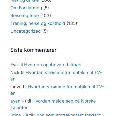
Mat og drikke
(266)
Om Forklarmeg
(5)
Reise og ferie
(103)
Trening, helse og kosthold
(135)
Uncategorized
(5)
Siste kommentarer
Eva
til
Hvordan oppbevare blåbær
Nick
til
Hvordan strømme fra mobilen til TV-
en
Ingve
til
Hvordan strømme fra mobilen til TV-
en
ayan =)
til
Hvordan melde seg på Norske
Talenter
Stina. Ol
til
Lønn som støttekontakt forklart: