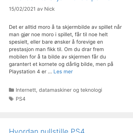
15/02/2021
av
Nick
Det er alltid moro å ta skjermbilde av spillet når
man gjør noe moro i spillet, får til noe helt
spesielt, eller bare ønsker å forevige en
prestasjon man fikk til. Om du drar frem
mobilen for å ta bilde av skjermen får du
garantert et kornete og dårlig bilde, men på
Playstation 4 er …
Les mer
Kategorier
Internett, datamaskiner og teknologi
Stikkord
PS4
Hvordan nullstille PS4