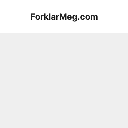
Hopp
til
ForklarMeg.com
innhold