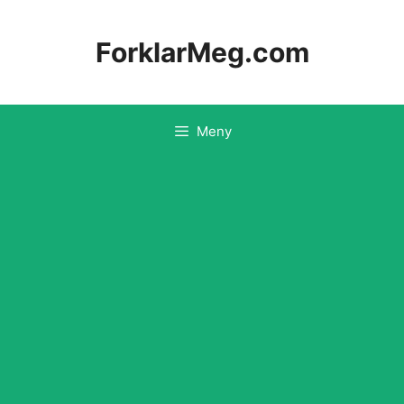
Hopp
til
ForklarMeg.com
innhold
Meny