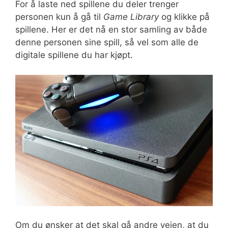
For å laste ned spillene du deler trenger
personen kun å gå til
Game Library
og klikke på
spillene. Her er det nå en stor samling av både
denne personen sine spill, så vel som alle de
digitale spillene du har kjøpt.
Om du ønsker at det skal gå andre veien, at du