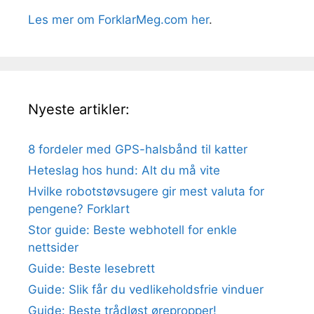
Les mer om ForklarMeg.com her
.
Nyeste artikler:
8 fordeler med GPS-halsbånd til katter
Heteslag hos hund: Alt du må vite
Hvilke robotstøvsugere gir mest valuta for
pengene? Forklart
Stor guide: Beste webhotell for enkle
nettsider
Guide: Beste lesebrett
Guide: Slik får du vedlikeholdsfrie vinduer
Guide: Beste trådløst ørepropper!