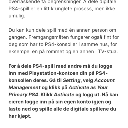
overraskende få begrensninger. Å dele digitale
PS4-spill er en litt krunglete prosess, men ikke
umulig.
Du kan kun dele spill med én annen person om
gangen. Fremgangsmåten fungerer også fint for
deg som har to PS4-konsoller i samme hus, for
eksempel en på rommet og en annen i TV-stua.
For å dele PS4-spill med andre må du logge
inn med Playstation-kontoen din på PS4-
konsollen deres. Gå til
Setting
, velg
Account
Management
og klikk på
Activate as Your
Primary PS4
. Klikk
Activate
og logg ut. Nå kan
eieren logge inn på sin egen konto igjen og
laste ned og spille alle de digitale spillene du
har kjøpt.