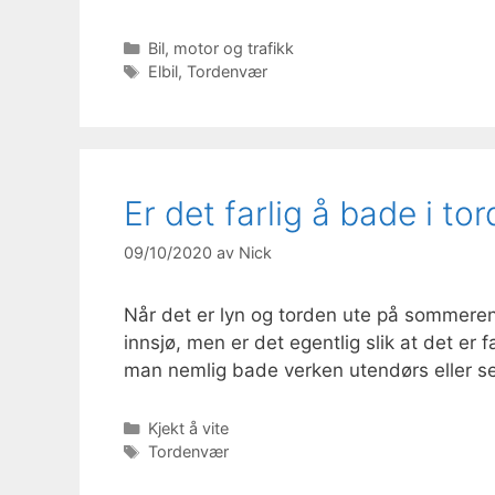
Kategorier
Bil, motor og trafikk
Stikkord
Elbil
,
Tordenvær
Er det farlig å bade i to
09/10/2020
av
Nick
Når det er lyn og torden ute på sommeren
innsjø, men er det egentlig slik at det er 
man nemlig bade verken utendørs eller se
Kategorier
Kjekt å vite
Stikkord
Tordenvær