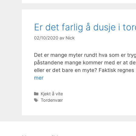
Er det farlig å dusje i t
02/10/2020
av
Nick
Det er mange myter rundt hva som er trygt
påstandene mange kommer med er at det e
eller er det bare en myte? Faktisk regnes
mer
Kategorier
Kjekt å vite
Stikkord
Tordenvær