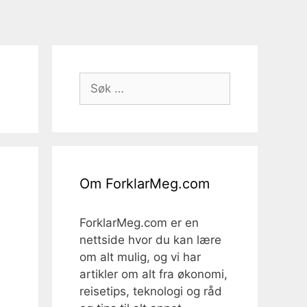
Søk
etter:
Om ForklarMeg.com
ForklarMeg.com er en
nettside hvor du kan lære
om alt mulig, og vi har
artikler om alt fra økonomi,
reisetips, teknologi og råd