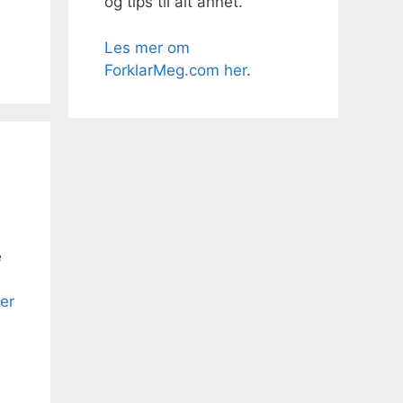
og tips til alt annet.
Les mer om
ForklarMeg.com her
.
e
er