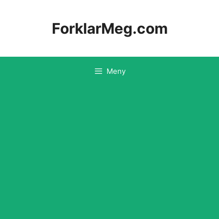
Hopp
til
ForklarMeg.com
innhold
Meny