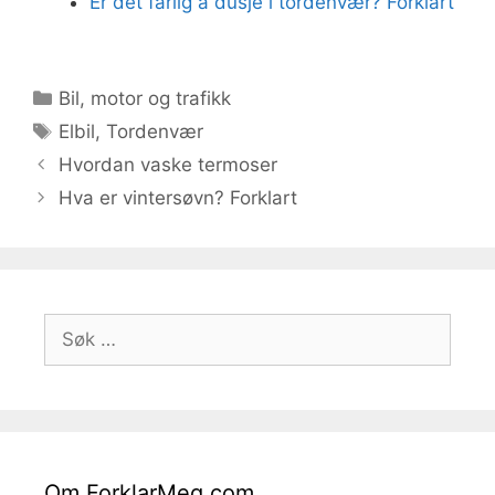
Er det farlig å dusje i tordenvær? Forklart
Kategorier
Bil, motor og trafikk
Stikkord
Elbil
,
Tordenvær
Hvordan vaske termoser
Hva er vintersøvn? Forklart
Søk
etter:
Om ForklarMeg.com