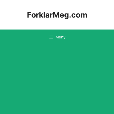
Hopp
til
ForklarMeg.com
innhold
Meny