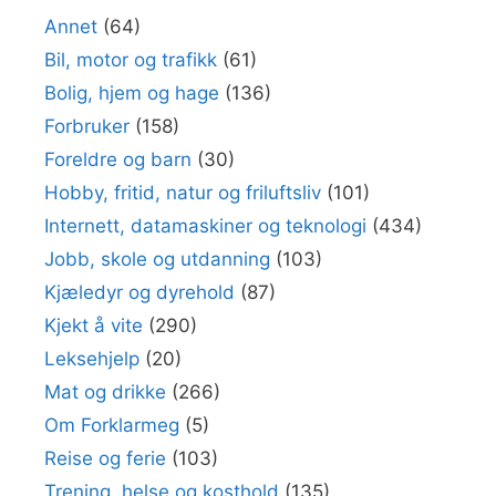
Annet
(64)
Bil, motor og trafikk
(61)
Bolig, hjem og hage
(136)
Forbruker
(158)
Foreldre og barn
(30)
Hobby, fritid, natur og friluftsliv
(101)
Internett, datamaskiner og teknologi
(434)
Jobb, skole og utdanning
(103)
Kjæledyr og dyrehold
(87)
Kjekt å vite
(290)
Leksehjelp
(20)
Mat og drikke
(266)
Om Forklarmeg
(5)
Reise og ferie
(103)
Trening, helse og kosthold
(135)