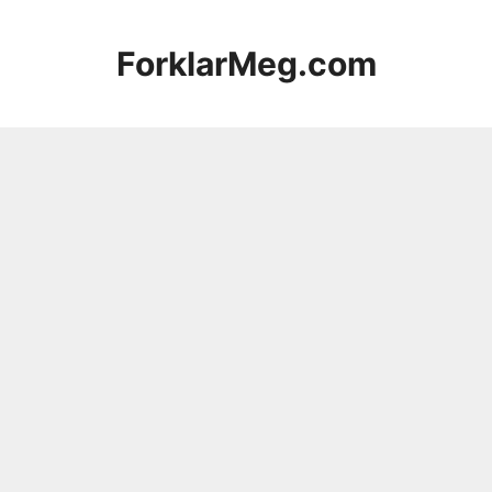
Hopp
til
ForklarMeg.com
innhold