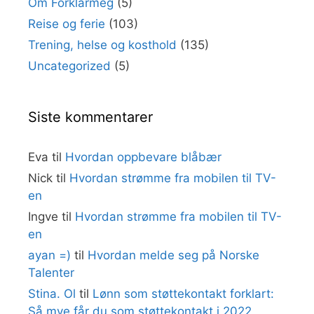
Om Forklarmeg
(5)
Reise og ferie
(103)
Trening, helse og kosthold
(135)
Uncategorized
(5)
Siste kommentarer
Eva
til
Hvordan oppbevare blåbær
Nick
til
Hvordan strømme fra mobilen til TV-
en
Ingve
til
Hvordan strømme fra mobilen til TV-
en
ayan =)
til
Hvordan melde seg på Norske
Talenter
Stina. Ol
til
Lønn som støttekontakt forklart:
Så mye får du som støttekontakt i 2022