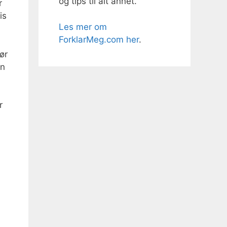
og tips til alt annet.
r
is
Les mer om
ForklarMeg.com her
.
ør
en
r