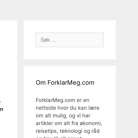
Søk
etter:
Om ForklarMeg.com
ForklarMeg.com er en
p
nettside hvor du kan lære
en
om alt mulig, og vi har
artikler om alt fra økonomi,
reisetips, teknologi og råd