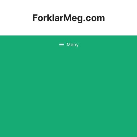
Hopp
til
ForklarMeg.com
innhold
Meny