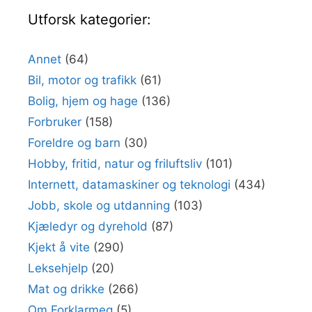
Utforsk kategorier:
Annet
(64)
Bil, motor og trafikk
(61)
Bolig, hjem og hage
(136)
Forbruker
(158)
Foreldre og barn
(30)
Hobby, fritid, natur og friluftsliv
(101)
Internett, datamaskiner og teknologi
(434)
Jobb, skole og utdanning
(103)
Kjæledyr og dyrehold
(87)
Kjekt å vite
(290)
Leksehjelp
(20)
Mat og drikke
(266)
Om Forklarmeg
(5)